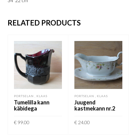
34*22 cm
RELATED PRODUCTS
PORTSELAN , KLAAS
PORTSELAN , KLAAS
Tumelilla kann
Juugend
käbidega
kastmekann nr.2
€
99.00
€
24.00
LISA KORVI
LISA KORVI