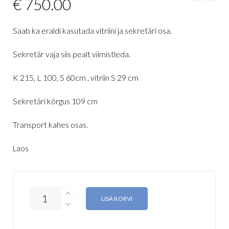
€
750.00
Saab ka eraldi kasutada vitriini ja sekretäri osa.
Sekretär vaja siis pealt viimistleda.
K 215, L 100, S 60cm , vitriin S 29 cm
Sekretäri kõrgus 109 cm
Transport kahes osas.
Laos
LISA KORVI