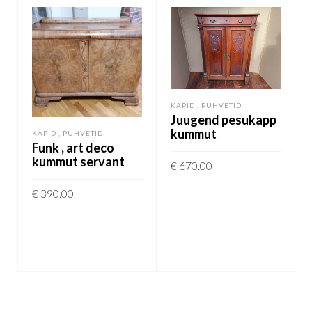
KAPID , PUHVETID
Juugend pesukapp
kummut
KAPID , PUHVETID
Funk , art deco
kummut servant
€
670.00
€
390.00
LISA KORVI
LISA KORVI