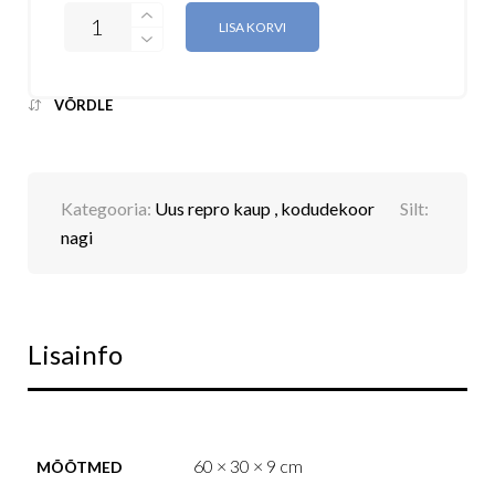
LISA KORVI
VÕRDLE
Kategooria:
Uus repro kaup , kodudekoor
Silt:
nagi
Lisainfo
60 × 30 × 9 cm
MÕÕTMED