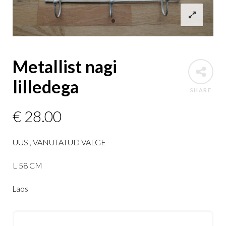
Metallist nagi
lilledega
SHARE
€
28.00
UUS , VANUTATUD VALGE
L 58 CM
Laos