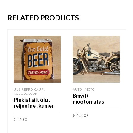
RELATED PRODUCTS
UUS REPRO KAUP ,
AUTO - MOTO
KODUDEKOOR
Bmw R
Plekist silt õlu ,
mootorratas
reljeefne , kumer
€
45.00
€
15.00
LISA KORVI
LISA KORVI