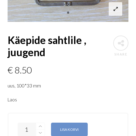
Käepide sahtlile ,
juugend
SHARE
€
8.50
uus, 100*33 mm
Laos
LISA KORVI