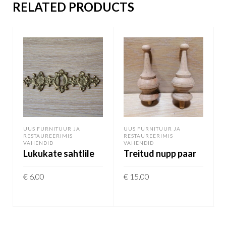
RELATED PRODUCTS
UUS FURNITUUR JA
UUS FURNITUUR JA
RESTAUREERIMIS
RESTAUREERIMIS
VAHENDID
VAHENDID
Lukukate sahtlile
Treitud nupp paar
€
6.00
€
15.00
LISA KORVI
LISA KORVI