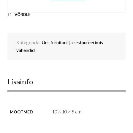
VÕRDLE
Kategooria:
Uus furnituur ja restaureerimis
vahendid
Lisainfo
10 × 10 × 5 cm
MÕÕTMED