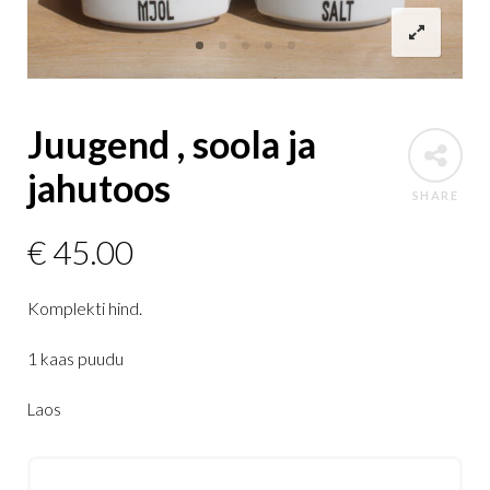
Juugend , soola ja
jahutoos
SHARE
€
45.00
Komplekti hind.
1 kaas puudu
Laos