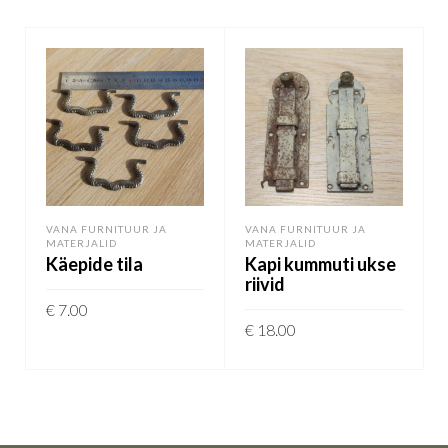
VANA FURNITUUR JA
VANA FURNITUUR JA
MATERJALID
MATERJALID
Käepide tila
Kapi kummuti ukse
riivid
€
7.00
€
18.00
LISA KORVI
LISA KORVI