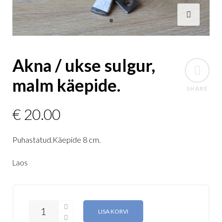
Akna / ukse sulgur,
malm käepide.
SHARE
€
20.00
Puhastatud.Käepide 8 cm.
Laos
LISA KORVI